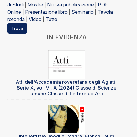
di Studi
|
Mostra
|
Nuova pubblicazione
|
PDF
Online
|
Presentazione libro
|
Seminario
|
Tavola
rotonda
|
Video
|
Tutte
Trova
IN EVIDENZA
Atti dell'Accademia roveretana degli Agiati |
Serie X, vol. VI, A (2024) Classe di Scienze
umane Classe di Lettere ad Arti
Intellettuale, moglie, madre. Bianca Laura