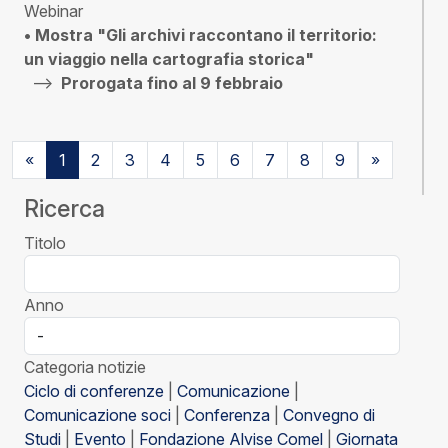
Webinar
• Mostra "Gli archivi raccontano il territorio:
un viaggio nella cartografia storica"
-->
Prorogata fino al 9 febbraio
«
1
2
3
4
5
6
7
8
9
»
Ricerca
Titolo
Anno
Categoria notizie
Ciclo di conferenze
|
Comunicazione
|
Comunicazione soci
|
Conferenza
|
Convegno di
Studi
|
Evento
|
Fondazione Alvise Comel
|
Giornata