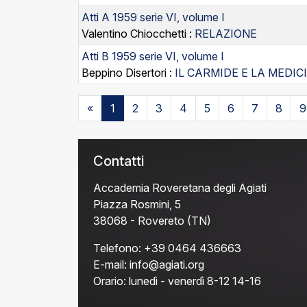
Atti A 1959 serie VI, volume I
Valentino Chiocchetti :
RELAZIONE
Atti B 1959 serie VI, volume I
Beppino Disertori :
IL CARMIDE E LA MEDIC
«
1
2
3
4
5
6
7
8
9
Contatti
Accademia Roveretana degli Agiati
Piazza Rosmini, 5
38068 - Rovereto (TN)
Telefono:
+39 0464 436663
E-mail:
info@agiati.org
Orario:
lunedì - venerdì 8-12 14-16