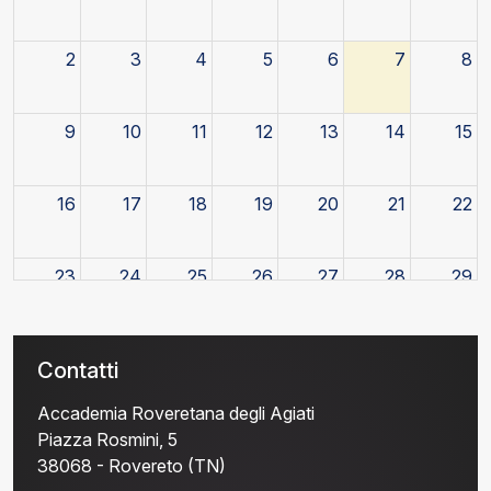
2
3
4
5
6
7
8
9
10
11
12
13
14
15
16
17
18
19
20
21
22
23
24
25
26
27
28
29
30
31
1
2
3
4
5
Contatti
Accademia Roveretana degli Agiati
Piazza Rosmini, 5
38068 - Rovereto (TN)