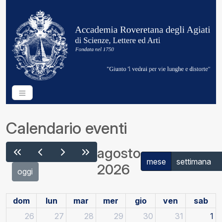
Calendario eventi
agosto
mese
settimana
2026
oggi
dom
lun
mar
mer
gio
ven
sab
26
27
28
29
30
31
1