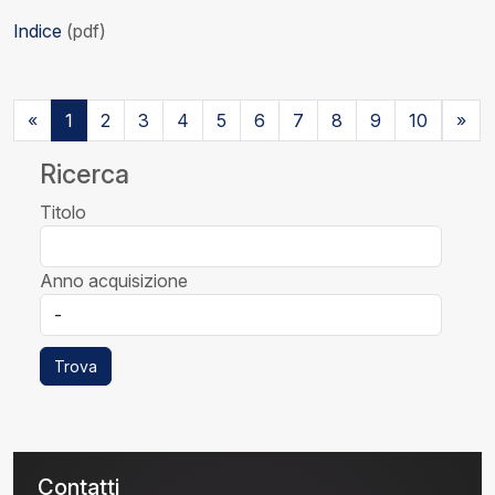
Indice
(pdf)
«
1
2
3
4
5
6
7
8
9
10
»
Ricerca
Titolo
Anno acquisizione
Trova
Contatti