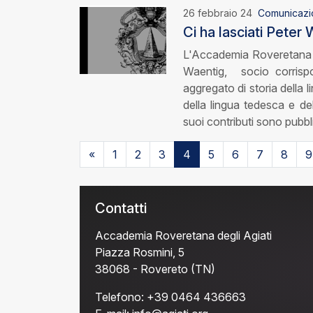
26 febbraio 24
Comunicazi
Ci ha lasciati Peter
L'Accademia Roveretana d
Waentig, socio corrispo
aggregato di storia della 
della lingua tedesca e de
suoi contributi sono pubbl
«
1
2
3
4
5
6
7
8
9
Contatti
Accademia Roveretana degli Agiati
Piazza Rosmini, 5
38068 - Rovereto (TN)
Telefono:
+39 0464 436663