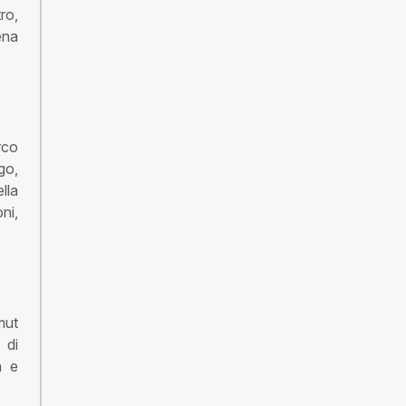
ro,
ena
rco
go,
lla
ni,
mut
 di
a e