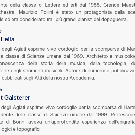
dente della classe di Lettere ed arti dal 1988. Grande Maest
rchestra, Maurizio Pollini è stato un protagonista della sc
e ed era considerato tra i più grandi pianisti del dopoguerra.
e
Tiella
degli Agiati esprime vivo cordoglio per la scomparsa di Ma
ella classe di Scienze umane dal 1969. Architetto e musicolo
oscenza della storia della musica, della tecnologia, de
one degli strumenti musicali. Autore di numerose pubblicazio
 pubblicati sugli Atti della nostra Accademia.
e
ut Galsterer
egli Agiati esprime vivo cordoglio per la scomparsa di Hart
ondente della classe di Scienze umane dal 1999. Professore
sità di Bonn, aveva un’approfondita esperienza dell’epigrafi
logici e topografici.