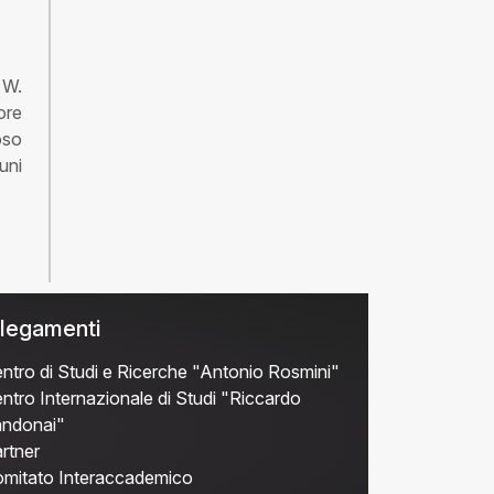
 W.
ore
oso
uni
legamenti
ntro di Studi e Ricerche "Antonio Rosmini"
ntro Internazionale di Studi "Riccardo
ndonai"
rtner
mitato Interaccademico