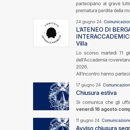
partecipano al grave lutt
prematura perdita della m
24 giugno 24
Comunicazio
L’ATENEO DI BER
INTERACCADEMICO. I
Villa
Lo scorso martedì 11 gi
dell’Accademia roveretana 
2026.
All’incontro hanno partec
17 giugno 24
Comunicazio
Chiusura estiva
Si comunica che gli uff
venerdì 16 agosto com
11 giugno 24
Comunicazion
Avviso chiusura seg