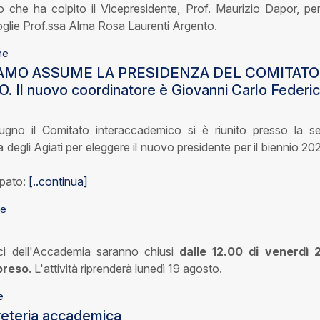
o che ha colpito il Vicepresidente, Prof. Maurizio Dapor, per
oglie Prof.ssa Alma Rosa Laurenti Argento.
ne
GAMO ASSUME LA PRESIDENZA DEL COMITATO
l nuovo coordinatore è Giovanni Carlo Federi
ugno il Comitato interaccademico si è riunito presso la s
degli Agiati per eleggere il nuovo presidente per il biennio 20
ipato:
[..continua]
ne
ici dell'Accademia saranno chiusi
dalle 12.00 di venerdì 
preso
. L'attività riprenderà lunedì 19 agosto.
e
reteria accademica