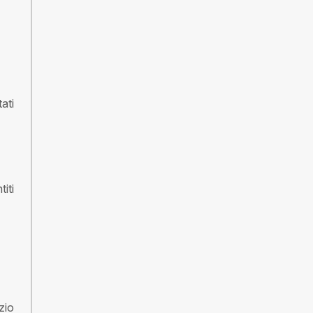
ati
iti
zio