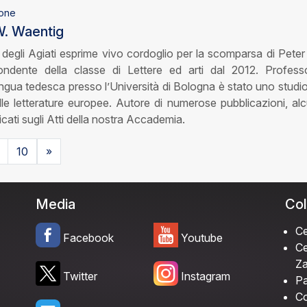
one
 W. Waentig
egli Agiati esprime vivo cordoglio per la scomparsa di Peter
ndente della classe di Lettere ed arti dal 2012. Profess
lingua tedesca presso l’Università di Bologna è stato uno studi
lle letterature europee. Autore di numerose pubblicazioni, alc
icati sugli Atti della nostra Accademia.
10
»
Media
Col
Ce
Facebook
Youtube
Ce
Za
Twitter
Instagram
Pa
Co