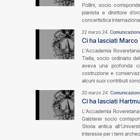
Pollini, socio corrispon
pianista e direttore d’o
concertistica internazional
22 marzo 24
Comunicazion
Ci ha lasciati Marco 
L'Accademia Roveretana 
Tiella, socio ordinario d
aveva una profonda con
costruzione e conservazi
alcuni suoi contributi sono
20 marzo 24
Comunicazion
Ci ha lasciati Hartm
L'Accademia Roveretana d
Galsterer socio corrisp
Storia antica all’Univer
interesse per i temi archeo