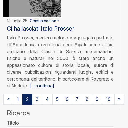
13 luglio 25
Comunicazione
Ci ha lasciati Italo Prosser
Italo Prosser, medico urologo e aggregato pertanto
all'Accademia roveretana degli Agiati come socio
ordinario della Classe di Scienze matematiche,
fisiche e naturali nel 2000, è stato anche un
appassionato cultore di storia locale, autore di
diverse pubblicazioni riguardanti luoghi, edifici e
personaggi del territorio, in particolare di Rovereto e
di Noriglio.
[...continua]
«
1
2
3
4
5
6
7
8
9
10
»
Ricerca
Titolo