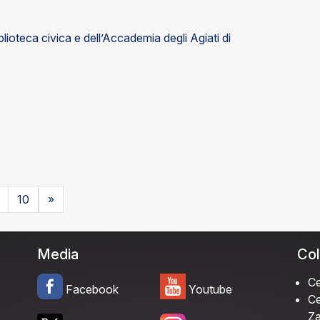
iblioteca civica e dell’Accademia degli Agiati di
10
»
Media
Col
Ce
Facebook
Youtube
Ce
Za