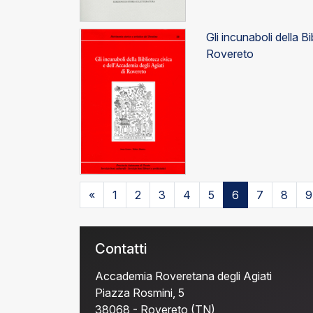
Gli incunaboli della B
Rovereto
«
1
2
3
4
5
6
7
8
9
Contatti
Accademia Roveretana degli Agiati
Piazza Rosmini, 5
38068 - Rovereto (TN)