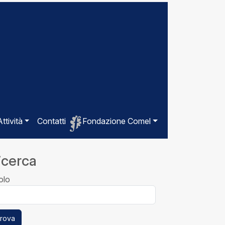
Attività
Contatti
Fondazione Comel
icerca
olo
rova