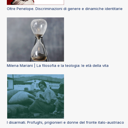
Oltre Penelope. Discriminazioni di genere e dinamiche identitarie
Milena Mariani | La filosofia e la teologia: le età della vita
I disarmati. Profughi, prigionieri e donne del fronte italo-austriaco