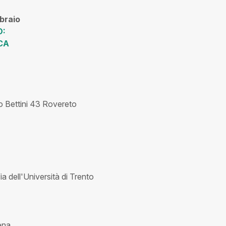
braio
O:
CA
lo Bettini 43 Rovereto
ia dell'Università di Trento
iena