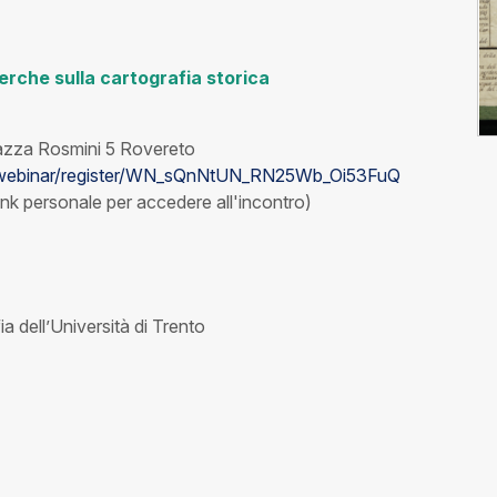
cerche sulla cartografia storica
iazza Rosmini 5 Rovereto
/webinar/register/WN_sQnNtUN_RN25Wb_Oi53FuQ
link personale per accedere all'incontro)
ia dell’Università di Trento