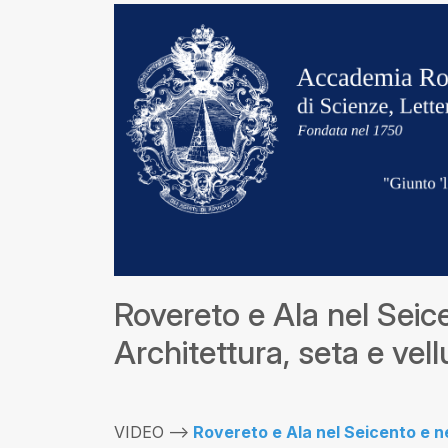
Rovereto e Ala nel Seic
Architettura, seta e vell
VIDEO -->
Rovereto e Ala nel Seicento e ne