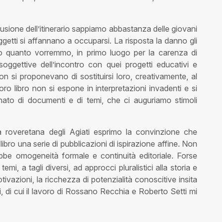
nclusione dell’itinerario sappiamo abbastanza delle giovani
ggetti si affannano a occuparsi. La risposta la danno gli
o quanto vorremmo, in primo luogo per la carenza di
oggettive dell’incontro con quei progetti educativi e
non si proponevano di sostituirsi loro, creativamente, al
 loro libro non si espone in interpretazioni invadenti e si
nato di documenti e di temi, che ci auguriamo stimoli
a roveretana degli Agiati esprimo la convinzione che
bro una serie di pubblicazioni di ispirazione affine. Non
bbe omogeneità formale e continuità editoriale. Forse
mi, a tagli diversi, ad approcci pluralistici alla storia e
tivazioni, la ricchezza di potenzialità conoscitive insita
ali, di cui il lavoro di Rossano Recchia e Roberto Setti mi