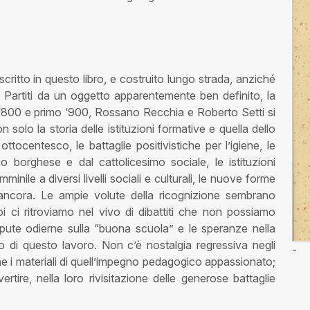
critto in questo libro, e costruito lungo strada, anziché
. Partiti da un oggetto apparentemente ben definito, la
‘800 e primo ‘900, Rossano Recchia e Roberto Setti si
solo la storia delle istituzioni formative e quella dello
tocentesco, le battaglie positivistiche per l’igiene, le
mo borghese e dal cattolicesimo sociale, le istituzioni
minile a diversi livelli sociali e culturali, le nuove forme
ancora. Le ampie volute della ricognizione sembrano
oi ci ritroviamo nel vivo di dibattiti che non possiamo
dispute odierne sulla “buona scuola” e le speranze nella
lo di questo lavoro. Non c’è nostalgia regressiva negli
-
one i materiali di quell’impegno pedagogico appassionato;
tire, nella loro rivisitazione delle generose battaglie