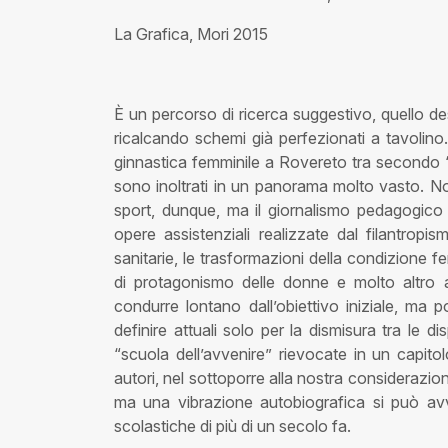
La Grafica, Mori 2015
È un percorso di ricerca suggestivo, quello des
ricalcando schemi già perfezionati a tavolino
ginnastica femminile a Rovereto tra secondo 
sono inoltrati in un panorama molto vasto. Non 
sport, dunque, ma il giornalismo pedagogico ot
opere assistenziali realizzate dal filantropis
sanitarie, le trasformazioni della condizione fem
di protagonismo delle donne e molto altro 
condurre lontano dall’obiettivo iniziale, ma p
definire attuali solo per la dismisura tra le 
“scuola dell’avvenire” rievocate in un capito
autori, nel sottoporre alla nostra considerazi
ma una vibrazione autobiografica si può avver
scolastiche di più di un secolo fa.