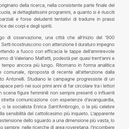
ginario della ricerca, nella consistente parte finale del
la, ai dettagliatissimi programmi, a quanto si è riusciti
rziali e forse deludenti tentativi di tradurre in prassi
ce dei corpi e degli spiriti.
ogo di osservazione, una città che all’inizio del ‘900
e Setti ricostruiscono con attenzione il duraturo impegno
mettendo a fuoco con efficacia le tappe dell’ammirevole
erno di Valeriano Malfatti, podestà per quasi trent’anni e
 tempo ancora più lungo. Ritornano in forma analitica
ne comunale, riproposta di recente all’attenzione dalla
nto Antonelli. Studiano le campagne progressiste di un
ace però nei suoi primi anni di far circolare tra i lettori
n scena figure femminili non sempre presenti o influenti
in stretta comunicazione con esperienze d’avanguardia,
 la socialista Enrica Sant’Ambrogio, o la più celebre
lla sensibilità del cattolicesimo più inquieto. L’apparente
 estensione dello sguardo a una dimensione più vasta, lo
no sempre, nelle ricerche di area roveretana, l’incombere