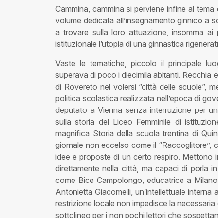
Cammina, cammina si perviene infine al tema ori
volume dedicata all’insegnamento ginnico a scuo
a trovare sulla loro attuazione, insomma ai pa
istituzionale l’utopia di una ginnastica rigeneratri
Vaste le tematiche, piccolo il principale lu
superava di poco i diecimila abitanti. Recchia 
di Rovereto nel volersi “città delle scuole”, 
politica scolastica realizzata nell’epoca di gov
deputato a Vienna senza interruzione per un
sulla storia del Liceo Femminile di istituzio
magnifica Storia della scuola trentina di Qui
giornale non eccelso come il “Raccoglitore”, cap
idee e proposte di un certo respiro. Mettono i
direttamente nella città, ma capaci di porla 
come Bice Campolongo, educatrice a Milano, o
Antonietta Giacomelli, un’intellettuale interna a
restrizione locale non impedisce la necessaria
sottolineo per i non pochi lettori che sospetta