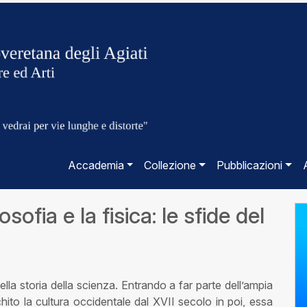
Accademia
Collezione
Pubblicazioni
sofia e la fisica: le sfide del
lla storia della scienza. Entrando a far parte dell’ampia
chito la cultura occidentale dal XVII secolo in poi, essa