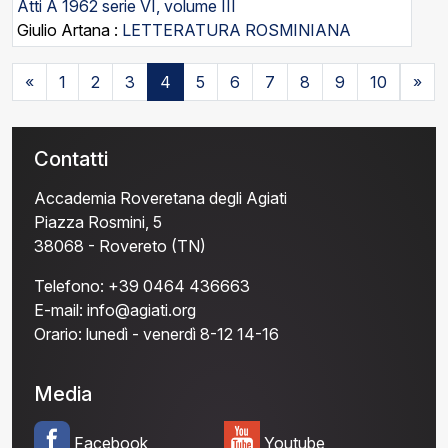
Atti A 1962 serie VI, volume III
Giulio Artana :
LETTERATURA ROSMINIANA
«
1
2
3
4
5
6
7
8
9
10
»
Contatti
Accademia Roveretana degli Agiati
Piazza Rosmini, 5
38068 - Rovereto (TN)
Telefono:
+39 0464 436663
E-mail:
info@agiati.org
Orario:
lunedì - venerdì 8-12 14-16
Media
Facebook
Youtube