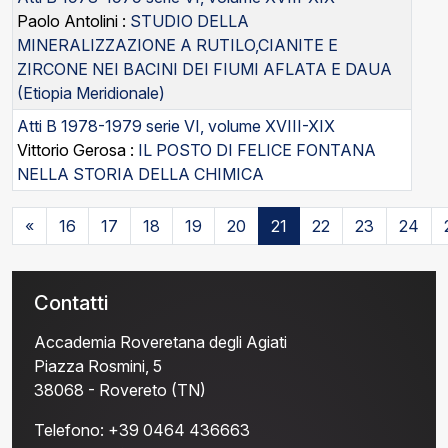
Paolo Antolini :
STUDIO DELLA
MINERALIZZAZIONE A RUTILO,CIANITE E
ZIRCONE NEI BACINI DEI FIUMI AFLATA E DAUA
(Etiopia Meridionale)
Atti B 1978-1979 serie VI, volume XVIII-XIX
Vittorio Gerosa :
IL POSTO DI FELICE FONTANA
NELLA STORIA DELLA CHIMICA
«
16
17
18
19
20
21
22
23
24
Contatti
Accademia Roveretana degli Agiati
Piazza Rosmini, 5
38068 - Rovereto (TN)
Telefono:
+39 0464 436663