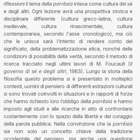
riflessioni il tema della
parrēsia
intesa come cultura del sé
e degli altri. Ogni lezione avrà una prospettiva storica e
disciplinare differente (cultura greco-latina, cultura
medievale, cultura rinascimentale, cultura
contemporanea, secondo l'asse cronologico), ma ciò
che le unisce sarà l'intento di rendere conto del
significato, della problematizzazione etica, nonché delle
condizioni di possibilità della verità, secondo il metodo di
ricerca tracciato negli ultimi lavori di M. Foucault (
Il
governo di sé e degli altri
, 1983). Lungo la storia della
filosofia questo problema si è presentato in molteplici
contesti, uomini di pensiero di differenti estrazioni culturali
si sono trovati coinvolti in situazioni e in rapporti di forze
che hanno richiesto loro l’obbligo della
parrēsia
e hanno
imposto agli studi e alle ricerche in atto di confrontarsi
costantemente con lo spazio della libertà e del coraggio
della parola pubblica. Nella convinzione che la
parrēsia
sia non solo un concetto chiave della tradizione
occidentale del pensiero, ma anche una questione