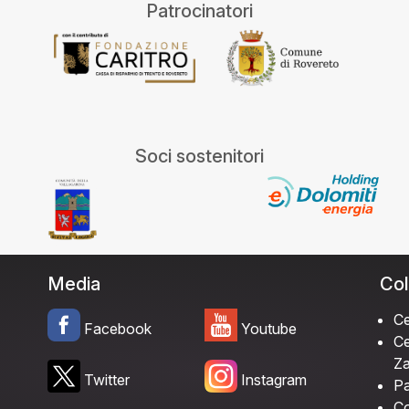
Patrocinatori
Soci sostenitori
Media
Col
Ce
Facebook
Youtube
Ce
Za
Twitter
Instagram
Pa
Co