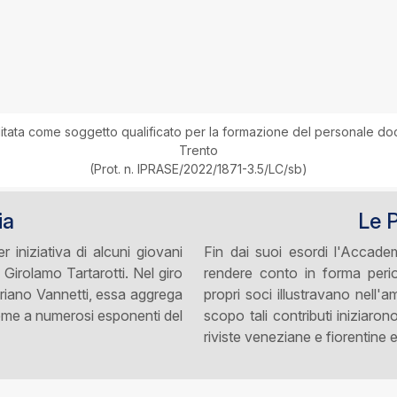
itata come soggetto qualificato per la formazione del personale doc
Trento
(Prot. n. IPRASE/2022/1871-3.5/LC/sb)
ia
Le 
 iniziativa di alcuni giovani
Fin dai suoi esordi l'Accade
di Girolamo Tartarotti. Nel giro
rendere conto in forma perio
eriano Vannetti, essa aggrega
propri soci illustravano nell
nsieme a numerosi esponenti del
scopo tali contributi iniziaro
riviste veneziane e fiorentine 