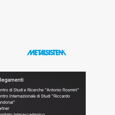
legamenti
ntro di Studi e Ricerche "Antonio Rosmini"
ntro Internazionale di Studi "Riccardo
ndonai"
rtner
mitato Interaccademico